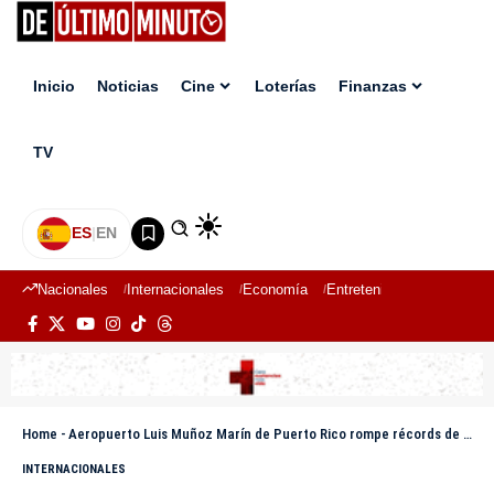
Inicio
Noticias
Cine
Loterías
Finanzas
TV
ES
|
EN
Nacionales
Internacionales
Economía
Entretenimiento
Deport
Home
-
Aeropuerto Luis Muñoz Marín de Puerto Rico rompe récords de pasajeros en 2025
INTERNACIONALES