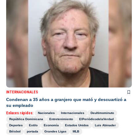
INTERNACIONALES
Condenan a 35 años a granjero que mató y descuartizó a
su empleado
Enlaces rápidos:
Nacionales
Internacionales
Deultimominuto
República Dominicana
Entretenimiento
ElPeriódicodelaVerdad
Deportes
Estilo
Economía
Estados Unidos
Luis Abinader
Béisbol
portada
Grandes Ligas
MLB