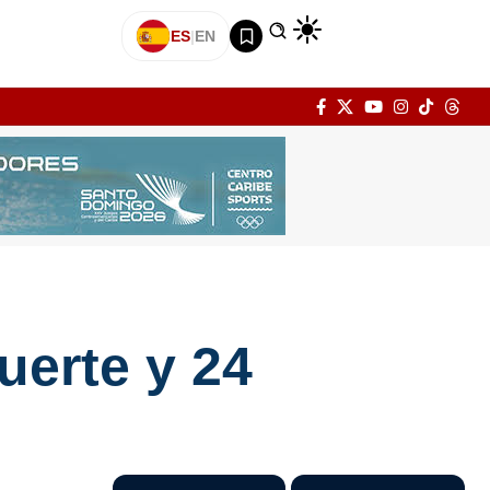
ES
|
EN
uerte y 24