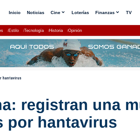
Inicio
Noticias
Cine
Loterías
Finanzas
TV
es
Estilo
Tecnología
Historia
Opinión
r hantavirus
na: registran una m
 por hantavirus