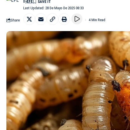
By
EFE
Last Updated: 28 De Mayo De 2025 08:33
Share
4 Min Read