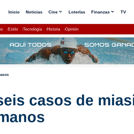
Inicio
Noticias
Cine
Loterías
Finanzas
TV
es
Estilo
Tecnología
Historia
Opinión
manos
seis casos de mias
umanos