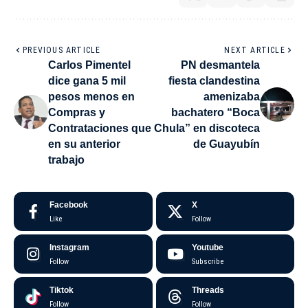
PREVIOUS ARTICLE
NEXT ARTICLE
Carlos Pimentel
PN desmantela
dice gana 5 mil
fiesta clandestina
pesos menos en
amenizaba
Compras y
bachatero “Boca
Contrataciones que
Chula” en discoteca
en su anterior
de Guayubín
trabajo
Facebook
X
Like
Follow
Instagram
Youtube
Follow
Subscribe
Tiktok
Threads
Follow
Follow