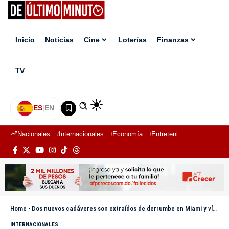
Inicio
Noticias
Cine
Loterías
Finanzas
TV
ES
|
EN
Nacionales
Internacionales
Economía
Entretenimiento
Deport
Home
-
Dos nuevos cadáveres son extraídos de derrumbe en Miami y víctimas suben a 24
INTERNACIONALES