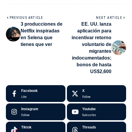
PREVIOUS ARTICLE
NEXT ARTICLE
3 producciones de
EE. UU. lanza
Netflix inspiradas
aplicación para
en Selena que
incentivar retorno
tienes que ver
voluntario de
migrantes
indocumentados;
bonos de hasta
US$2,600
Facebook
X
Like
Follow
Instagram
Youtube
Follow
Subscribe
Tiktok
Threads