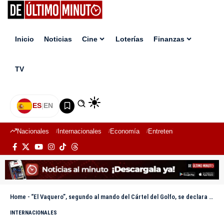
Inicio
Noticias
Cine
Loterías
Finanzas
TV
ES
|
EN
Nacionales
Internacionales
Economía
Entretenimiento
Deport
Home
-
“El Vaquero”, segundo al mando del Cártel del Golfo, se declara culpable en EEUU
INTERNACIONALES