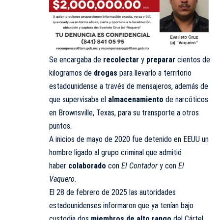
Se encargaba de
recolectar
y
preparar
cientos de
kilogramos de
drogas
para llevarlo a territorio
estadounidense a través de mensajeros, además de
que supervisaba el
almacenamiento
de narcóticos
en Brownsville, Texas, para su transporte a otros
puntos.
A inicios de mayo de 2020 fue detenido en EEUU un
hombre ligado al grupo criminal que admitió
haber
colaborado
con
El Contador
y con
El
Vaquero
.
El 28 de febrero de 2025 las autoridades
estadounidenses informaron que ya tenían bajo
custodia dos
miembros de alto rango
del Cártel