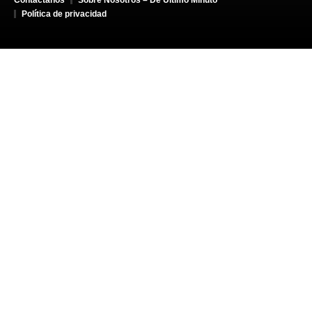
Contáctanos
Sobre Nosotros – De Último Minuto
Política de privacidad