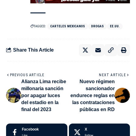
TAGGED:
CARTELES MEXICANOS
DROGAS
EE.UU.
Share This Article
PREVIOUS ARTICLE
NEXT ARTICLE
Alianza Lima recibe
Nuevo régimen
millonaria sanción
sancionador
por apagar luces
endurece reglas en
del estadio en la
las contrataciones
final del 2023
públicas en RD
Facebook
X
Like
Follow