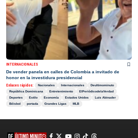
INTERNACIONALES
De vender panela en calles de Colombia a invitado de
honor en la investidura presidencial
Enlaces rápidos:
Nacionales
Internacionales
Deultimominuto
República Dominicana
Entretenimiento
ElPeriódicodelaVerdad
Deportes
Estilo
Economía
Estados Unidos
Luis Abinader
Béisbol
portada
Grandes Ligas
MLB