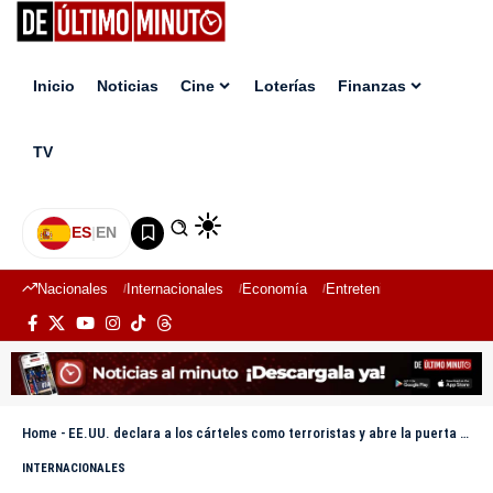
Inicio
Noticias
Cine
Loterías
Finanzas
TV
ES
|
EN
Nacionales
Internacionales
Economía
Entretenimiento
Deport
Home
-
EE.UU. declara a los cárteles como terroristas y abre la puerta a intervenciones en América Latina
INTERNACIONALES