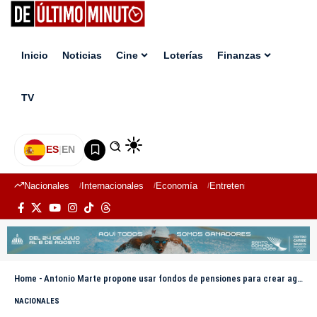
Inicio
Noticias
Cine
Loterías
Finanzas
TV
ES
|
EN
Nacionales
Internacionales
Economía
Entretenimiento
Deport
Home
-
Antonio Marte propone usar fondos de pensiones para crear agroindustrias en Hato Mayor y El Seibo
NACIONALES