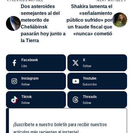
Dos asteroides
Shakira lamenta el
semejantes al del
«señalamiento
meteorito de
público sufrido» por
Cheliábinsk
un fraude fiscal que
pasarán hoy junto a
«nunca» cometió
la Tierra
Facebook
X
Like
Follow
Instagram
Youtube
Follow
Subscribe
Tiktok
Threads
Follow
Follow
¡Suscríbete a nuestro boletín para recibir nuestros
artículos más recientes al instante!