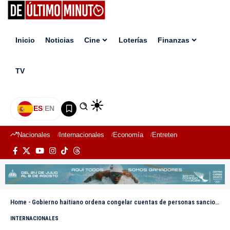
Inicio
Noticias
Cine
Loterías
Finanzas
TV
ES
|
EN
Nacionales
Internacionales
Economía
Entretenimiento
Deport
Home
-
Gobierno haitiano ordena congelar cuentas de personas sancionadas internacionalmente
INTERNACIONALES