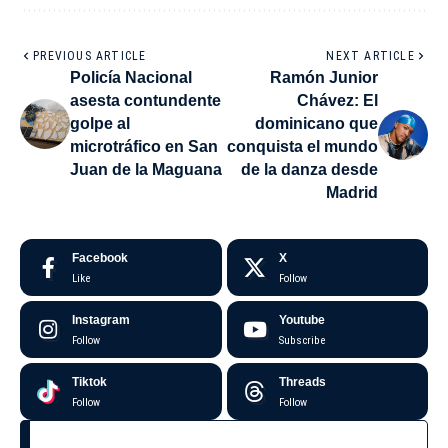
PREVIOUS ARTICLE
NEXT ARTICLE
Policía Nacional
Ramón Junior
asesta contundente
Chávez: El
golpe al
dominicano que
microtráfico en San
conquista el mundo
Juan de la Maguana
de la danza desde
Madrid
Facebook
X
Like
Follow
Instagram
Youtube
Follow
Subscribe
Tiktok
Threads
Follow
Follow