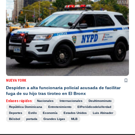
NUEVA YORK
Despiden a alta funcionaria policial acusada de facilitar
fuga de su hijo tras tiroteo en El Bronx
Enlaces rápidos:
Nacionales
Internacionales
Deultimominuto
República Dominicana
Entretenimiento
ElPeriódicodelaVerdad
Deportes
Estilo
Economía
Estados Unidos
Luis Abinader
Béisbol
portada
Grandes Ligas
MLB