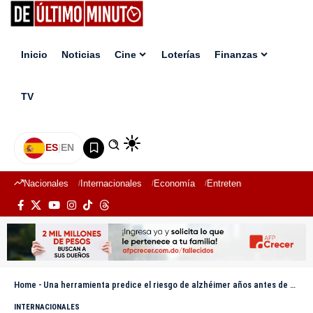
Inicio
Noticias
Cine
Loterías
Finanzas
TV
ES
|
EN
Nacionales
Internacionales
Economía
Entretenimiento
Deport
Home
-
Una herramienta predice el riesgo de alzhéimer años antes de que aparezcan síntomas
INTERNACIONALES