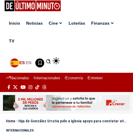
Inicio
Noticias
Cine
Loterías
Finanzas
TV
ES
|
EN
Nacionales
Internacionales
Economía
Entretenimiento
Deport
Home
-
Hija de González Urrutia pide a Iglesia apoyo para constatar situación de su esposo preso
INTERNACIONALES