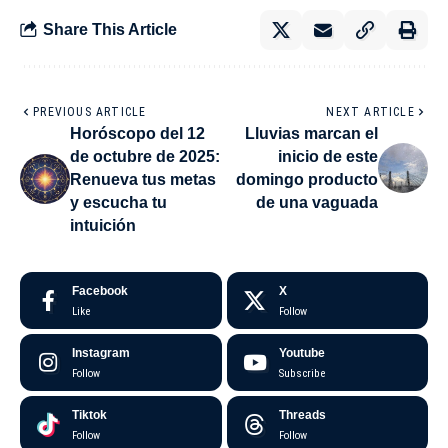
Share This Article
PREVIOUS ARTICLE
NEXT ARTICLE
Horóscopo del 12
Lluvias marcan el
de octubre de 2025:
inicio de este
Renueva tus metas
domingo producto
y escucha tu
de una vaguada
intuición
Facebook
X
Like
Follow
Instagram
Youtube
Follow
Subscribe
Tiktok
Threads
Follow
Follow