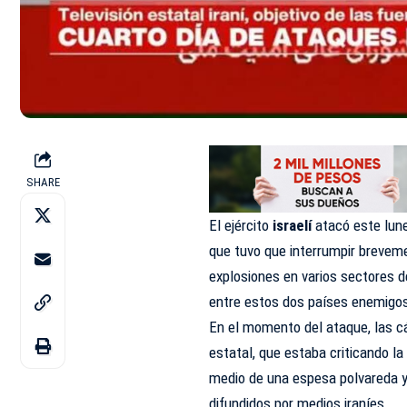
SHARE
El ejército
israelí
atacó este lune
que tuvo que interrumpir brevem
explosiones en varios sectores de
entre estos dos países enemigo
En el momento del ataque, las 
estatal, que estaba criticando l
medio de una espesa polvareda y
difundidos por medios iraníes.