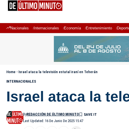
Nacionales
Internacionales
Economía
Entretenimiento
Deport
Home
-
Israel ataca la televisión estatal iraní en Teherán
INTERNACIONALES
Israel ataca la te
By
REDACCIÓN DE ÚLTIMO MINUTO
Last Updated: 16 De Junio De 2025 15:47