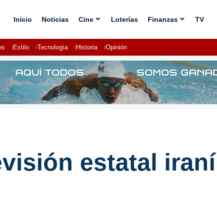
Inicio
Noticias
Cine
Loterías
Finanzas
TV
es
Estilo
Tecnología
Historia
Opinión
levisión estatal ira