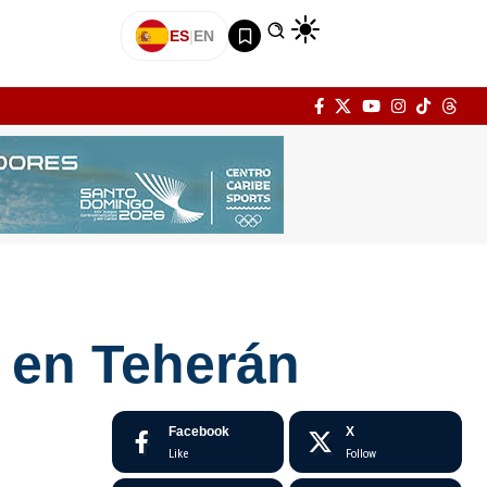
ES
|
EN
ní en Teherán
Facebook
X
Like
Follow