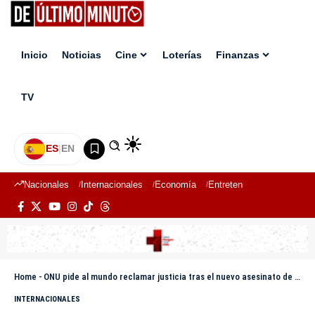
Inicio
Noticias
Cine
Loterías
Finanzas
TV
ES
|
EN
Nacionales
Internacionales
Economía
Entretenimiento
Deport
Home
-
ONU pide al mundo reclamar justicia tras el nuevo asesinato de periodistas en Gaza
INTERNACIONALES