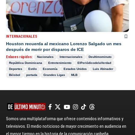
INTERNACIONALES
Houston recuerda al mexicano Lorenzo Salgado un mes
después de morir por disparos de ICE
Enlaces rápidos:
Nacionales
Internacionales
Deultimominuto
República Dominicana
Entretenimiento
ElPeriódicodelaVerdad
Deportes
Estilo
Economía
Estados Unidos
Luis Abinader
Béisbol
portada
Grandes Ligas
MLB
Somos una multiplataforma que ofrece contenidos informativos y
televisivos. El medio noticioso de mayor crecimiento en audiencia en
el menor tiempo en la historia de la comunicación caribeña.