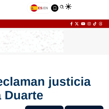
ES
|
EN
eclaman justicia
a Duarte