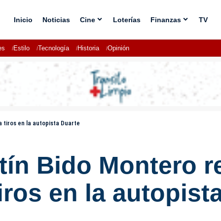
Inicio
Noticias
Cine
Loterías
Finanzas
TV
es
Estilo
Tecnología
Historia
Opinión
 tiros en la autopista Duarte
tín Bido Montero r
iros en la autopist