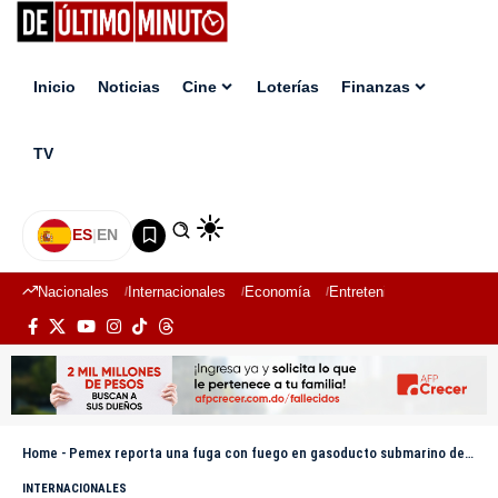
Inicio
Noticias
Cine
Loterías
Finanzas
TV
ES
|
EN
Nacionales
Internacionales
Economía
Entretenimiento
Deport
Home
-
Pemex reporta una fuga con fuego en gasoducto submarino del sureste de México
INTERNACIONALES