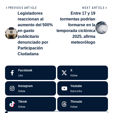
PREVIOUS ARTICLE
NEXT ARTICLE
Legisladores
Entre 17 y 19
reaccionan al
tormentas podrían
aumento del 500%
formarse en la
en gasto
temporada ciclónica
publicitario
2025, afirma
denunciado por
meteorólogo
Participación
Ciudadana
Facebook
X
Like
Follow
Instagram
Youtube
Follow
Subscribe
Tiktok
Threads
Follow
Follow