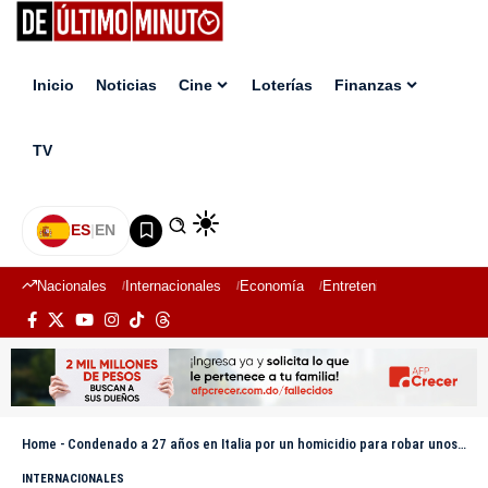
Inicio
Noticias
Cine
Loterías
Finanzas
TV
ES
|
EN
Nacionales
Internacionales
Economía
Entretenimiento
Deport
Home
-
Condenado a 27 años en Italia por un homicidio para robar unos auriculares de 14 euros
INTERNACIONALES