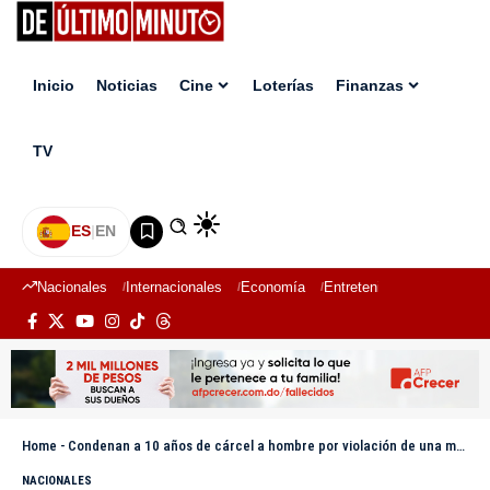
Inicio
Noticias
Cine
Loterías
Finanzas
TV
ES
|
EN
Nacionales
Internacionales
Economía
Entretenimiento
Deport
Home
-
Condenan a 10 años de cárcel a hombre por violación de una menor en Manoguayabo
NACIONALES