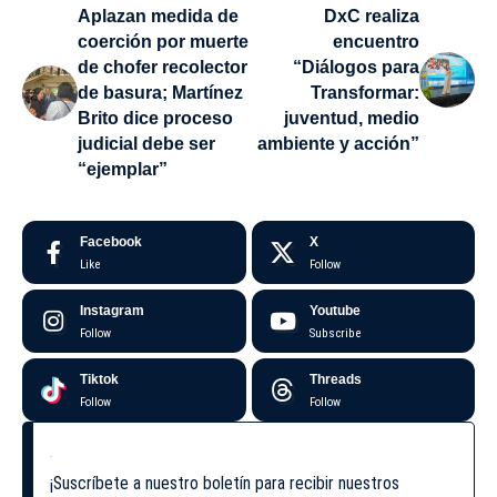
Aplazan medida de
DxC realiza
coerción por muerte
encuentro
de chofer recolector
“Diálogos para
de basura; Martínez
Transformar:
Brito dice proceso
juventud, medio
judicial debe ser
ambiente y acción”
“ejemplar”
Facebook
X
Like
Follow
Instagram
Youtube
Follow
Subscribe
Tiktok
Threads
Follow
Follow
¡Suscríbete a nuestro boletín para recibir nuestros