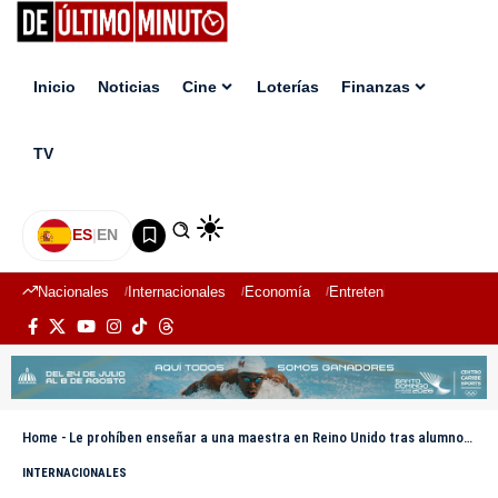
Inicio
Noticias
Cine
Loterías
Finanzas
TV
ES
|
EN
Nacionales
Internacionales
Economía
Entretenimiento
Deport
Home
-
Le prohíben enseñar a una maestra en Reino Unido tras alumnos descubrir su contenido sexual en OnlyFans
INTERNACIONALES