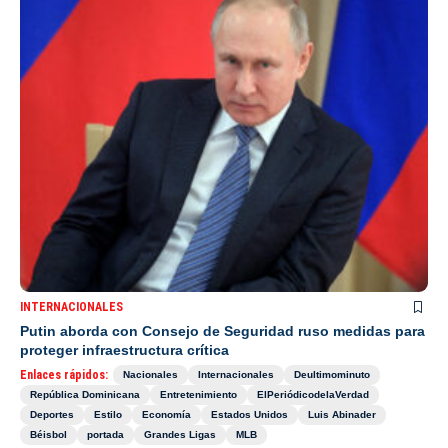
INTERNACIONALES
Putin aborda con Consejo de Seguridad ruso medidas para
proteger infraestructura crítica
Enlaces rápidos:
Nacionales
Internacionales
Deultimominuto
República Dominicana
Entretenimiento
ElPeriódicodelaVerdad
Deportes
Estilo
Economía
Estados Unidos
Luis Abinader
Béisbol
portada
Grandes Ligas
MLB