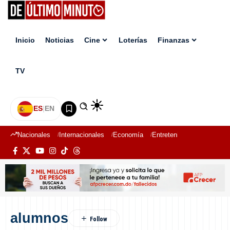
Inicio
Noticias
Cine
Loterías
Finanzas
TV
ES
|
EN
Nacionales
Internacionales
Economía
Entretenimiento
Deport
alumnos