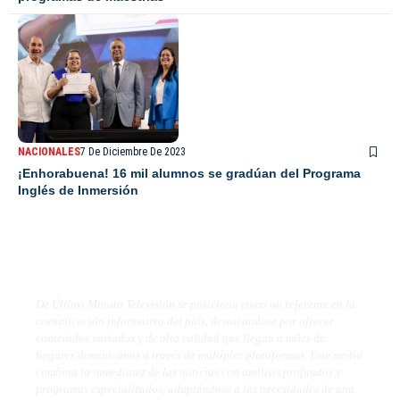
NACIONALES
7 De Diciembre De 2023
¡Enhorabuena! 16 mil alumnos se gradúan del Programa
Inglés de Inmersión
De Último Minuto TV
De Último Minuto Televisión se posiciona como un referente en la
comunicación informativa del país, destacándose por ofrecer
contenidos variados y de alta calidad que llegan a miles de
hogares dominicanos a través de múltiples plataformas. Este medio
combina la inmediatez de las noticias con análisis profundos y
programas especializados, adaptándose a las necesidades de una