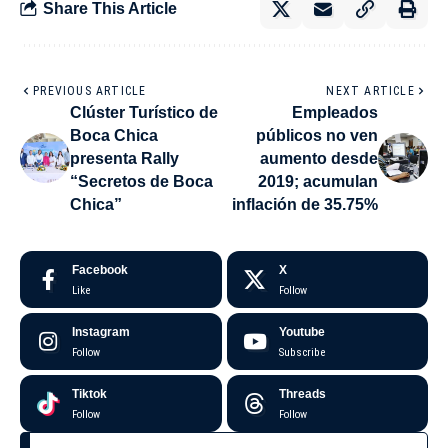
Share This Article
PREVIOUS ARTICLE
NEXT ARTICLE
Clúster Turístico de
Empleados
Boca Chica
públicos no ven
presenta Rally
aumento desde
“Secretos de Boca
2019; acumulan
Chica”
inflación de 35.75%
Facebook
X
Like
Follow
Instagram
Youtube
Follow
Subscribe
Tiktok
Threads
Follow
Follow