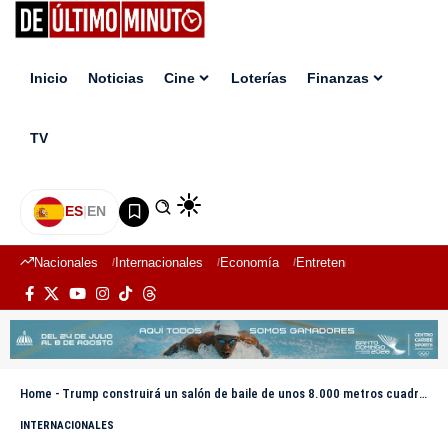
Inicio
Noticias
Cine
Loterías
Finanzas
TV
ES
|
EN
Nacionales
Internacionales
Economía
Entretenimiento
Deport
Home
-
Trump construirá un salón de baile de unos 8.000 metros cuadrados en la Casa Blanca
INTERNACIONALES