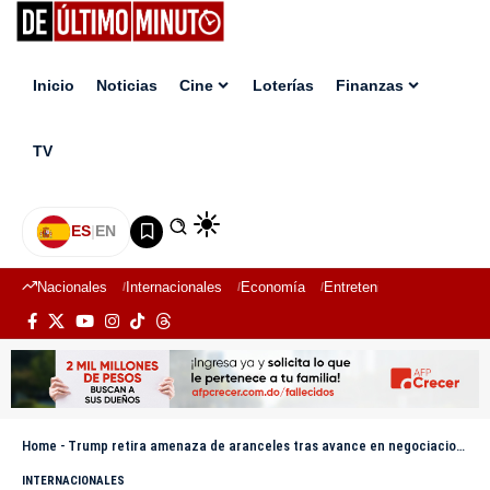
Inicio
Noticias
Cine
Loterías
Finanzas
TV
ES
|
EN
Nacionales
Internacionales
Economía
Entretenimiento
Deport
Home
-
Trump retira amenaza de aranceles tras avance en negociaciones sobre Groenlandia
INTERNACIONALES