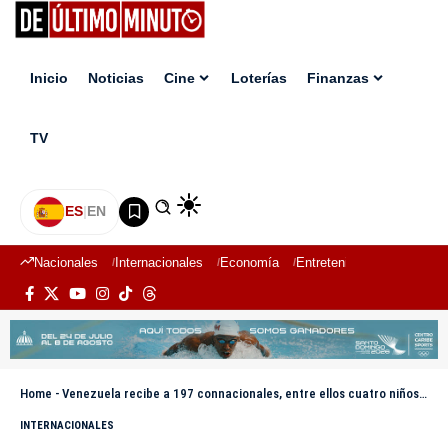
Inicio
Noticias
Cine
Loterías
Finanzas
TV
ES
|
EN
Nacionales
Internacionales
Economía
Entretenimiento
Deport
Home
-
Venezuela recibe a 197 connacionales, entre ellos cuatro niños, procedentes de EE.UU.
INTERNACIONALES