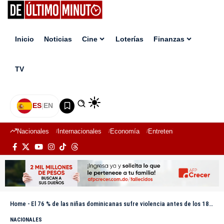
Inicio
Noticias
Cine
Loterías
Finanzas
TV
ES
|
EN
Nacionales
Internacionales
Economía
Entretenimiento
Deport
Home
-
El 76 % de las niñas dominicanas sufre violencia antes de los 18 años
NACIONALES