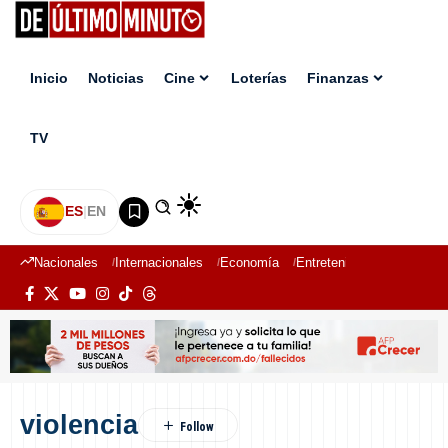
Inicio
Noticias
Cine
Loterías
Finanzas
TV
ES
|
EN
Nacionales
Internacionales
Economía
Entretenimiento
Deport
violencia