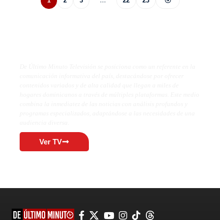
1
2
3
…
22
23
De Último Minuto TV
De Último Minuto Televisión se posiciona como un referente en la
comunicación informativa del país, destacándose por ofrecer
contenidos variados y de alta calidad que llegan a miles de
hogares dominicanos a través de múltiples plataformas. Este medio
combina la inmediatez de las noticias con análisis profundos y
programas especializados, adaptándose a las necesidades de una
audiencia diversa.
Ver TV