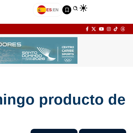
ES
|
EN
mingo producto de