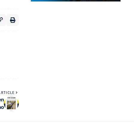
ARTICLE
en
no