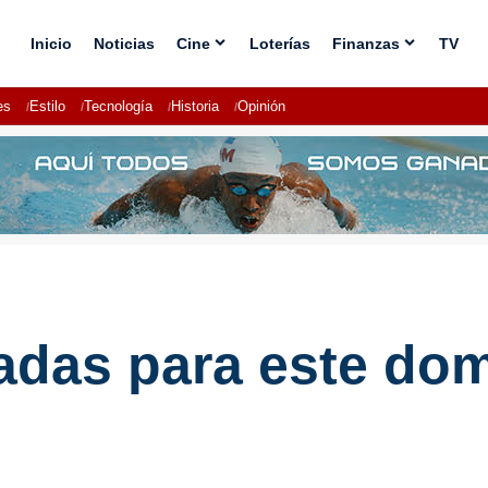
Inicio
Noticias
Cine
Loterías
Finanzas
TV
es
Estilo
Tecnología
Historia
Opinión
adas para este do