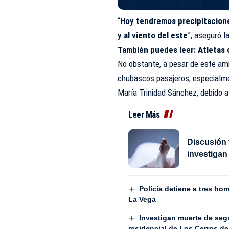
“
Hoy tendremos precipitaciones
y al viento del este
”, aseguró l
También puedes leer:
Atletas 
No obstante, a pesar de este am
chubascos pasajeros, especialm
María Trinidad Sánchez, debido a 
Leer Más
Discusión 
investigan 
Policía detiene a tres h
La Vega
Investigan muerte de seg
residencial de Los Cerros d