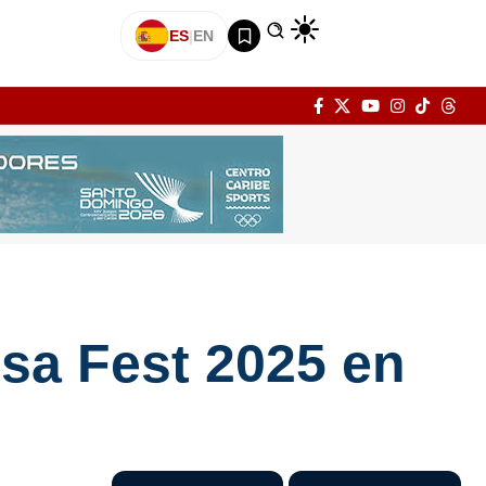
ES
|
EN
lsa Fest 2025 en