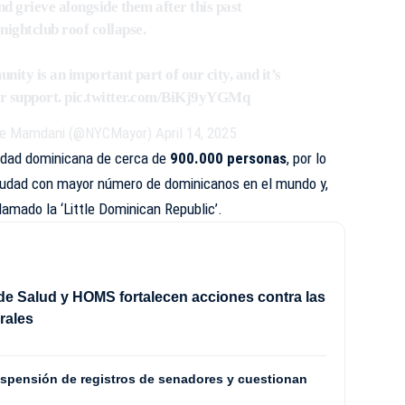
nd grieve alongside them after this past
nightclub roof collapse.
ty is an important part of our city, and it’s
r support.
pic.twitter.com/BiKj9yYGMq
me Mamdani (@NYCMayor)
April 14, 2025
idad dominicana de cerca de
900.000 personas
, por lo
ciudad con mayor número de dominicanos en el mundo y,
lamado la ‘Little Dominican Republic’.
 de Salud y HOMS fortalecen acciones contra las
irales
spensión de registros de senadores y cuestionan