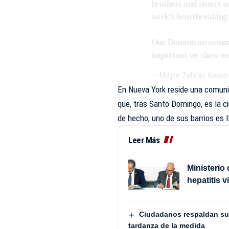
brothers and sisters a
week’s heartbreaking 
Our Dominican communi
important we show ou
— Mayor Zohran Kwa
En Nueva York reside una comun
que, tras Santo Domingo, es la 
de hecho, uno de sus barrios es l
Leer Más
Ministerio
hepatitis v
Ciudadanos respaldan su
tardanza de la medida