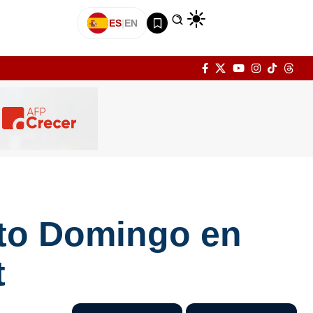
ES
|
EN
nto Domingo en
t