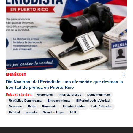
EFEMÉRIDES
Día Nacional del Periodista: una efeméride que destaca la
libertad de prensa en Puerto Rico
Enlaces rápidos:
Nacionales
Internacionales
Deultimominuto
República Dominicana
Entretenimiento
ElPeriódicodelaVerdad
Deportes
Estilo
Economía
Estados Unidos
Luis Abinader
Béisbol
portada
Grandes Ligas
MLB