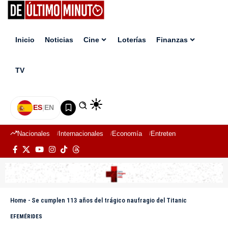
Inicio
Noticias
Cine
Loterías
Finanzas
TV
ES
|
EN
Nacionales
Internacionales
Economía
Entretenimiento
Deport
Home
-
Se cumplen 113 años del trágico naufragio del Titanic
EFEMÉRIDES