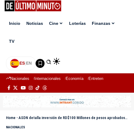
Inicio
Noticias
Cine
Loterías
Finanzas
TV
ES
|
EN
Nacionales
Internacionales
Economía
Entretenimiento
Deport
Home
-
ASDN detalla inversión de RD$100 Millones de pesos aprobados en el Presupuesto Participativo 2025
NACIONALES