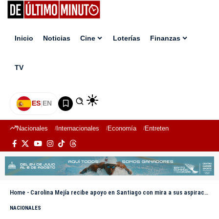
Inicio
Noticias
Cine
Loterías
Finanzas
TV
ES
|
EN
Nacionales
Internacionales
Economía
Entretenimiento
Deport
Home
-
Carolina Mejía recibe apoyo en Santiago con mira a sus aspiraciones presidenciales
NACIONALES