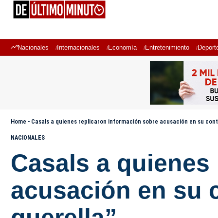
Nacionales
Internacionales
Economía
Entretenimiento
Deport
Home
-
Casals a quienes replicaron información sobre acusación en su cont
NACIONALES
Casals a quienes 
acusación en su 
querella”