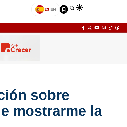
ES
|
EN
ción sobre
ue mostrarme la