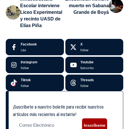
Escolar interviene
muerto en Sabana
Liceo Experimental
Grande de Boyá
y recinto UASD de
Elías Piña
Facebook
X
Like
Follow
Instagram
Youtube
Follow
Subscribe
Tiktok
Threads
Follow
Follow
¡Suscríbete a nuestro boletín para recibir nuestros
artículos más recientes al instante!
Inscríbeme