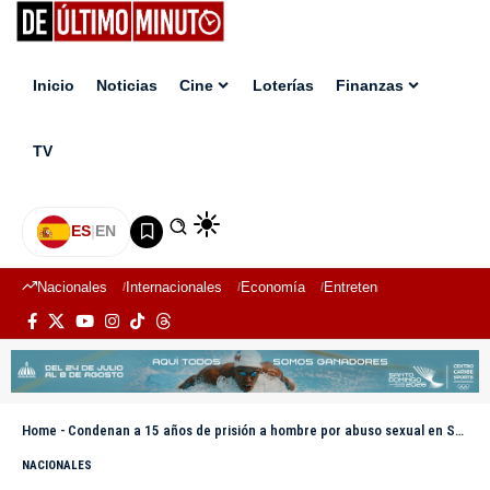
Inicio
Noticias
Cine
Loterías
Finanzas
TV
ES
|
EN
Nacionales
Internacionales
Economía
Entretenimiento
Deport
Home
-
Condenan a 15 años de prisión a hombre por abuso sexual en Santiago
NACIONALES