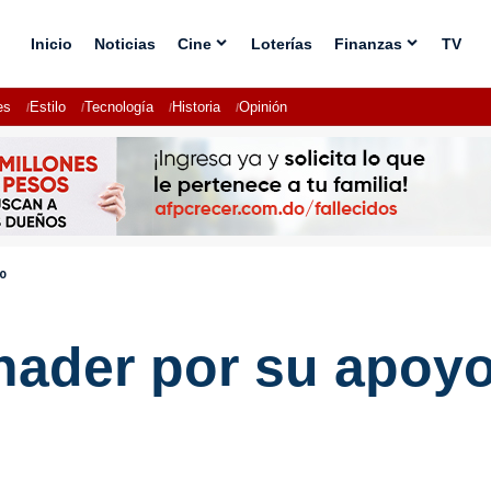
Inicio
Noticias
Cine
Loterías
Finanzas
TV
es
Estilo
Tecnología
Historia
Opinión
co
inader por su apoyo