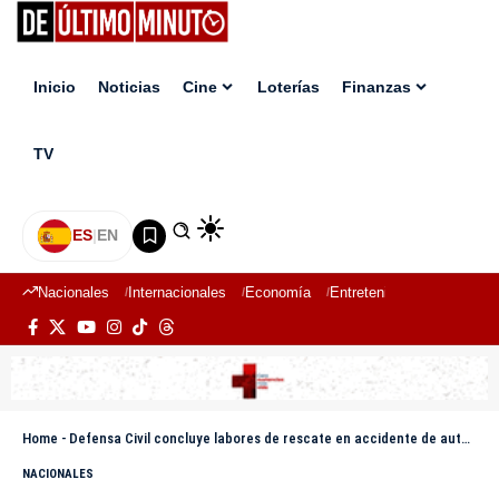
Inicio
Noticias
Cine
Loterías
Finanzas
TV
ES
|
EN
Nacionales
Internacionales
Economía
Entretenimiento
Deport
Home
-
Defensa Civil concluye labores de rescate en accidente de autobús en carretera Moca-San Víctor
NACIONALES