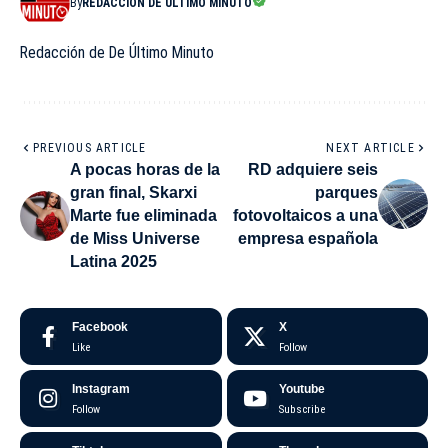
By
REDACCIÓN DE ÚLTIMO MINUTO
Redacción de De Último Minuto
PREVIOUS ARTICLE
NEXT ARTICLE
A pocas horas de la
RD adquiere seis
gran final, Skarxi
parques
Marte fue eliminada
fotovoltaicos a una
de Miss Universe
empresa española
Latina 2025
Facebook
X
Like
Follow
Instagram
Youtube
Follow
Subscribe