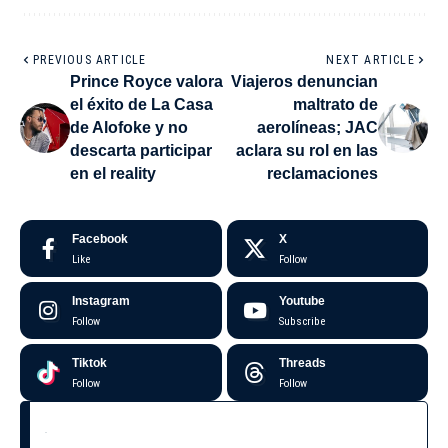
PREVIOUS ARTICLE
NEXT ARTICLE
Prince Royce valora
Viajeros denuncian
el éxito de La Casa
maltrato de
de Alofoke y no
aerolíneas; JAC
descarta participar
aclara su rol en las
en el reality
reclamaciones
Facebook
X
Like
Follow
Instagram
Youtube
Follow
Subscribe
Tiktok
Threads
Follow
Follow