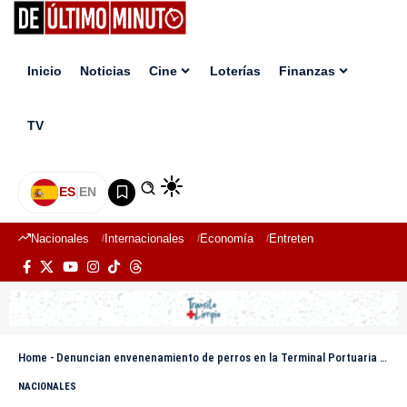
Inicio
Noticias
Cine
Loterías
Finanzas
TV
ES
|
EN
Nacionales
Internacionales
Economía
Entretenimiento
Deport
Home
-
Denuncian envenenamiento de perros en la Terminal Portuaria de Río Haina
NACIONALES