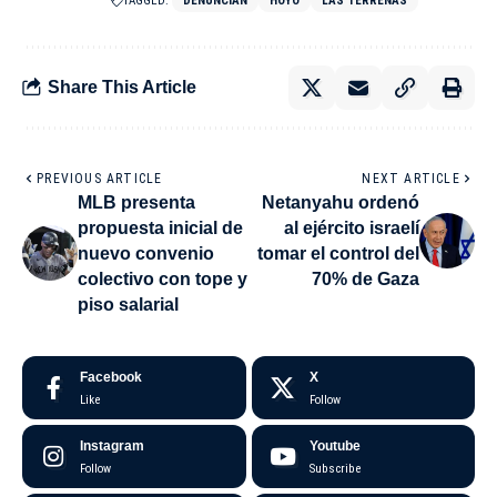
TAGGED:
DENUNCIAN
HOYO
LAS TERRENAS
Share This Article
PREVIOUS ARTICLE
NEXT ARTICLE
MLB presenta
Netanyahu ordenó
propuesta inicial de
al ejército israelí
nuevo convenio
tomar el control del
colectivo con tope y
70% de Gaza
piso salarial
Facebook
X
Like
Follow
Instagram
Youtube
Follow
Subscribe