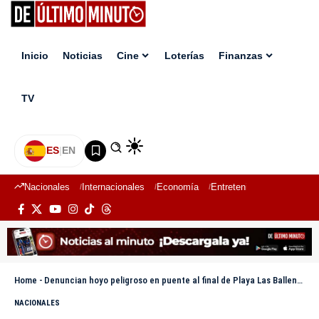
Inicio
Noticias
Cine
Loterías
Finanzas
TV
ES
|
EN
Nacionales
Internacionales
Economía
Entretenimiento
Deport
Home
-
Denuncian hoyo peligroso en puente al final de Playa Las Ballenas, en Las Terrenas
NACIONALES