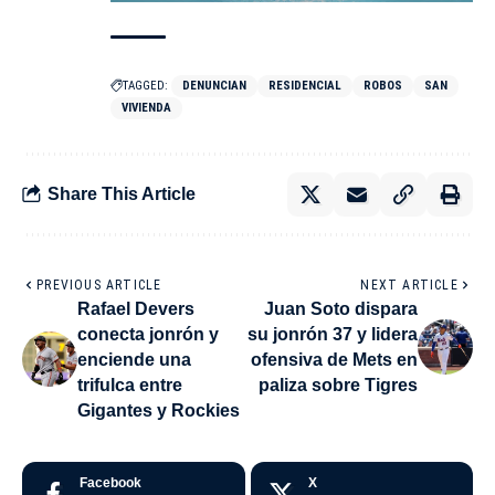
TAGGED:
DENUNCIAN
RESIDENCIAL
ROBOS
SAN
VIVIENDA
Share This Article
PREVIOUS ARTICLE
NEXT ARTICLE
Rafael Devers
Juan Soto dispara
conecta jonrón y
su jonrón 37 y lidera
enciende una
ofensiva de Mets en
trifulca entre
paliza sobre Tigres
Gigantes y Rockies
Facebook
X