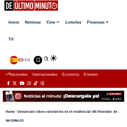
Inicio
Noticias
Cine
Loterías
Finanzas
TV
ES
|
EN
Nacionales
Internacionales
Economía
Entretenimiento
Deport
Home
-
Denuncian robos constantes en el residencial «Mi Vivienda» de San Luis I
NACIONALES