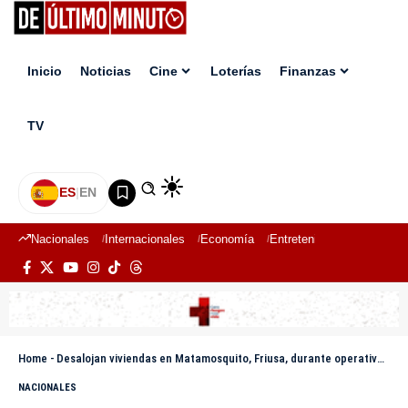
Inicio
Noticias
Cine
Loterías
Finanzas
TV
ES
|
EN
Nacionales
Internacionales
Economía
Entretenimiento
Deport
Home
-
Desalojan viviendas en Matamosquito, Friusa, durante operativo encabezado por Migración
NACIONALES