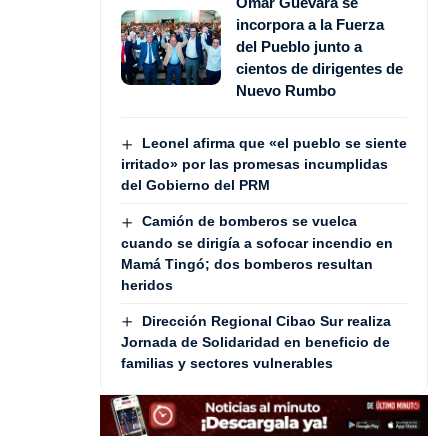
Omar Guevara se
incorpora a la Fuerza
del Pueblo junto a
cientos de dirigentes de
Nuevo Rumbo
Leonel afirma que «el pueblo se siente
irritado» por las promesas incumplidas
del Gobierno del PRM
Camión de bomberos se vuelca
cuando se dirigía a sofocar incendio en
Mamá Tingó; dos bomberos resultan
heridos
Dirección Regional Cibao Sur realiza
Jornada de Solidaridad en beneficio de
familias y sectores vulnerables