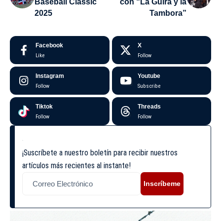
Baseball Classic
con “La Güira y la
2025
Tambora”
Facebook
X
Like
Follow
Instagram
Youtube
Follow
Subscribe
Tiktok
Threads
Follow
Follow
¡Suscríbete a nuestro boletín para recibir nuestros
artículos más recientes al instante!
Inscríbeme