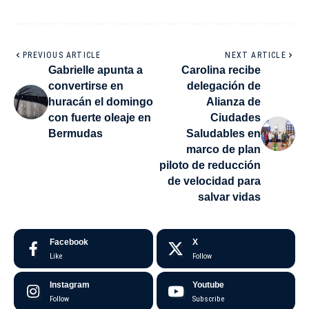
PREVIOUS ARTICLE
NEXT ARTICLE
Gabrielle apunta a
Carolina recibe
convertirse en
delegación de
huracán el domingo
Alianza de
con fuerte oleaje en
Ciudades
Bermudas
Saludables en
marco de plan
piloto de reducción
de velocidad para
salvar vidas
Facebook
X
Like
Follow
Instagram
Youtube
Follow
Subscribe