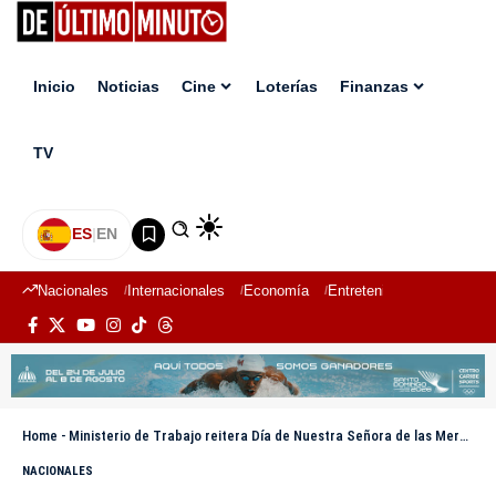
Inicio
Noticias
Cine
Loterías
Finanzas
TV
ES
|
EN
Nacionales
Internacionales
Economía
Entretenimiento
Deport
Home
-
Ministerio de Trabajo reitera Día de Nuestra Señora de las Mercedes no es laborable
NACIONALES