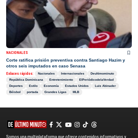
NACIONALES
Corte ratifica prisión preventiva contra Santiago Hazim y
otros seis imputados en caso Senasa
Enlaces rápidos:
Nacionales
Internacionales
Deultimominuto
República Dominicana
Entretenimiento
ElPeriódicodelaVerdad
Deportes
Estilo
Economía
Estados Unidos
Luis Abinader
Béisbol
portada
Grandes Ligas
MLB
Somos una multiplataforma que ofrece contenidos informativos y