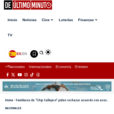
Inicio
Noticias
Cine
Loterías
Finanzas
TV
ES
|
EN
Nacionales
Internacionales
Economía
Entretenimiento
Deport
Home
-
Familiares de “Chip Callejero” piden rechazar acuerdo con acusado de su muerte
NACIONALES