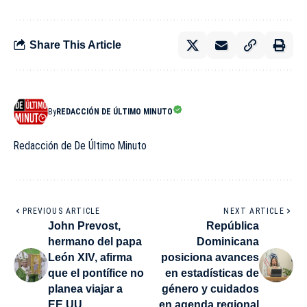
Share This Article
By
REDACCIÓN DE ÚLTIMO MINUTO
Redacción de De Último Minuto
PREVIOUS ARTICLE
NEXT ARTICLE
John Prevost,
República
hermano del papa
Dominicana
León XIV, afirma
posiciona avances
que el pontífice no
en estadísticas de
planea viajar a
género y cuidados
EE.UU.
en agenda regional