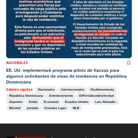
NACIONALES
EE. UU. implementará programa piloto de fianzas para
algunos solicitantes de visas de residencia en República
Dominicana
Enlaces rápidos:
Nacionales
Internacionales
Deultimominuto
República Dominicana
Entretenimiento
ElPeriódicodelaVerdad
Deportes
Estilo
Economía
Estados Unidos
Luis Abinader
Béisbol
portada
Grandes Ligas
MLB