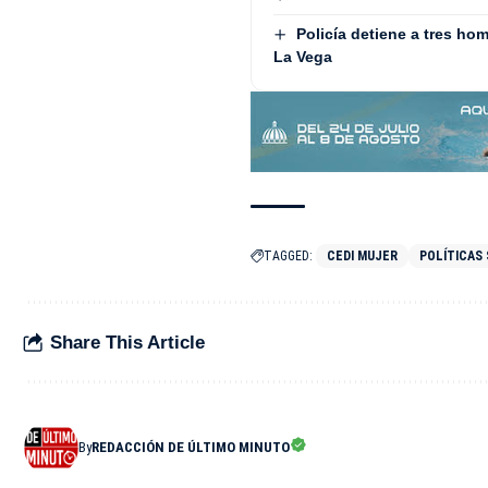
Policía detiene a tres h
La Vega
TAGGED:
CEDI MUJER
POLÍTICAS
Share This Article
By
REDACCIÓN DE ÚLTIMO MINUTO