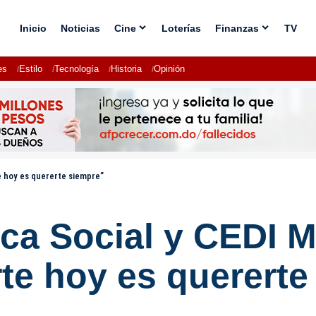
Inicio
Noticias
Cine
Loterías
Finanzas
TV
es
Estilo
Tecnología
Historia
Opinión
e hoy es quererte siempre”
ica Social y CEDI 
te hoy es quererte