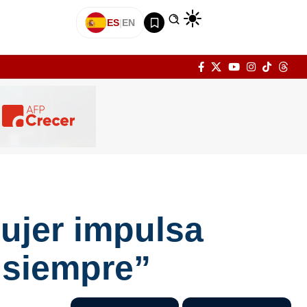
ES
|
EN
Mujer impulsa
 siempre”