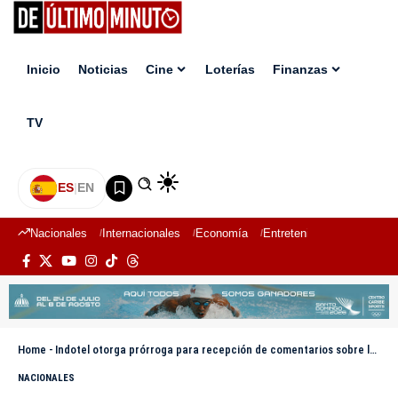
Inicio
Noticias
Cine
Loterías
Finanzas
TV
ES
|
EN
Nacionales
Internacionales
Economía
Entretenimiento
Deport
Home
-
Indotel otorga prórroga para recepción de comentarios sobre la reforma de la Ley General de Telecomunicaciones
NACIONALES