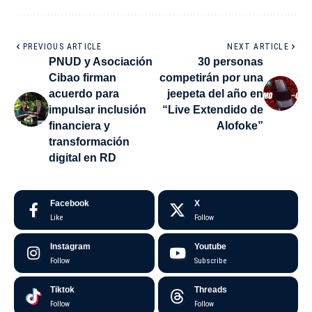
PREVIOUS ARTICLE
NEXT ARTICLE
PNUD y Asociación
30 personas
Cibao firman
competirán por una
acuerdo para
jeepeta del año en
impulsar inclusión
“Live Extendido de
financiera y
Alofoke”
transformación
digital en RD
Facebook
X
Like
Follow
Instagram
Youtube
Follow
Subscribe
Tiktok
Threads
Follow
Follow