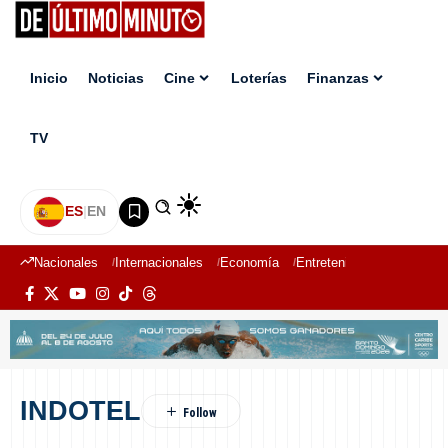
Inicio
Noticias
Cine
Loterías
Finanzas
TV
ES
|
EN
Nacionales
Internacionales
Economía
Entretenimiento
Deport
INDOTEL