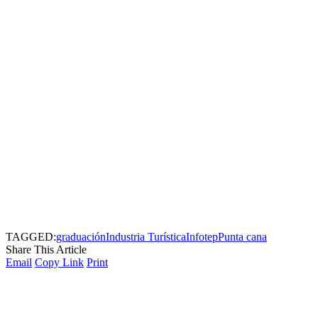
TAGGED:
graduación
Industria Turística
Infotep
Punta cana
Share This Article
Email
Copy Link
Print