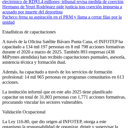
electrónico de RD$3.4 millones; tribunal revisa medida de coerción
Hermano de Yeuri Rodríguez pide justicia tras coerción impuesta a
acusado por muerte del deportista
Pacheco frena su aspiración en el PRM y llama a cerrar filas por la
unidad
Estadísticas de capacitaciones
A través de la Oficina Satélite Bávaro Punta Cana, el INFOTEP ha
capacitado a 134 mil 197 personas en 8 mil 798 acciones formativas
durante el 2020 a marzo de 2025. También 893 empresas (438
MiPymes atendidas) han recibido capacitaciones puntuales, asesoría,
asistencia técnica y formación dual.
Además, ha capacitado a través de los servicios de formación
profesional: 14 mil 965 personas en programas comunitarios en 613
acciones.
La institución informó que en este año 2025 tiene planificado
capacitar un total de 31,803 personas con 1,771 acciones formativas,
procurando vincular los sectores vulnerables.
Validación Ocupacional
La Ley 116-80, que dio origen al INFOTEP, otorga a este
organismo la responsabilidad de organizar, dirigir y supervisar la