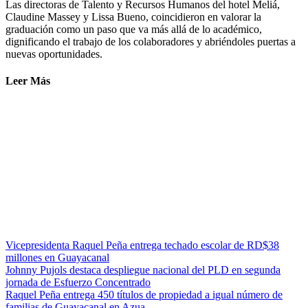
Las directoras de Talento y Recursos Humanos del hotel Meliá,
Claudine Massey y Lissa Bueno, coincidieron en valorar la
graduación como un paso que va más allá de lo académico,
dignificando el trabajo de los colaboradores y abriéndoles puertas a
nuevas oportunidades.
Leer Más
Vicepresidenta Raquel Peña entrega techado escolar de RD$38
millones en Guayacanal
Johnny Pujols destaca despliegue nacional del PLD en segunda
jornada de Esfuerzo Concentrado
Raquel Peña entrega 450 títulos de propiedad a igual número de
familias de Guayacanal en Azua