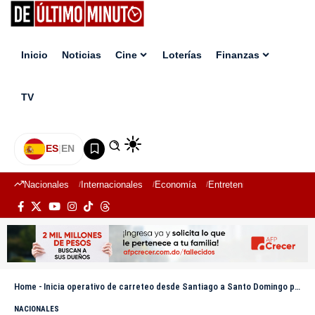
Inicio
Noticias
Cine
Loterías
Finanzas
TV
ES
|
EN
Nacionales
Internacionales
Economía
Entretenimiento
Deport
Home
-
Inicia operativo de carreteo desde Santiago a Santo Domingo para garantizar seguridad vial
NACIONALES