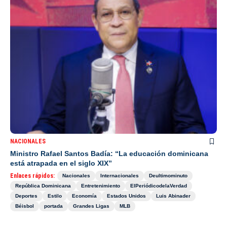
NACIONALES
Ministro Rafael Santos Badía: “La educación dominicana
está atrapada en el siglo XIX”
Enlaces rápidos:
Nacionales
Internacionales
Deultimominuto
República Dominicana
Entretenimiento
ElPeriódicodelaVerdad
Deportes
Estilo
Economía
Estados Unidos
Luis Abinader
Béisbol
portada
Grandes Ligas
MLB