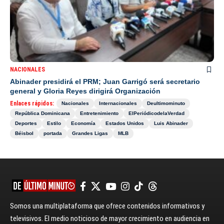
NACIONALES
Abinader presidirá el PRM; Juan Garrigó será secretario
general y Gloria Reyes dirigirá Organización
Enlaces rápidos:
Nacionales
Internacionales
Deultimominuto
República Dominicana
Entretenimiento
ElPeriódicodelaVerdad
Deportes
Estilo
Economía
Estados Unidos
Luis Abinader
Béisbol
portada
Grandes Ligas
MLB
Somos una multiplataforma que ofrece contenidos informativos y
televisivos. El medio noticioso de mayor crecimiento en audiencia en