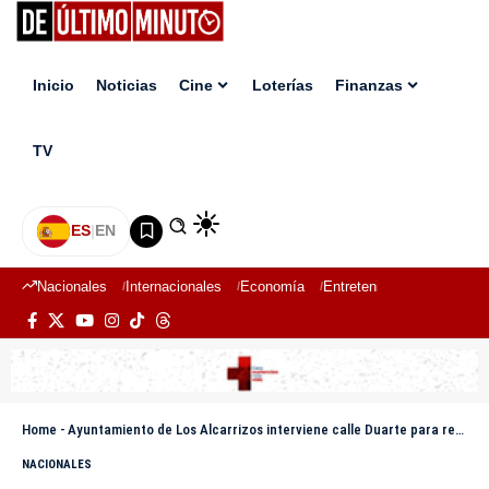
Inicio
Noticias
Cine
Loterías
Finanzas
TV
ES
|
EN
Nacionales
Internacionales
Economía
Entretenimiento
Deport
Home
-
Ayuntamiento de Los Alcarrizos interviene calle Duarte para resolver deterioro
NACIONALES