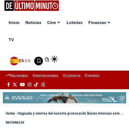
Inicio
Noticias
Cine
Loterías
Finanzas
TV
ES
|
EN
Nacionales
Internacionales
Economía
Entretenimiento
Deport
Home
-
Vaguada y vientos del noreste provocarán lluvias intensas este fin de semana en gran parte del país
NACIONALES