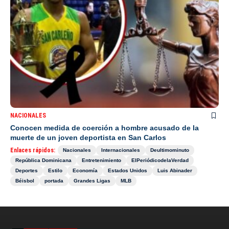
NACIONALES
Conocen medida de coerción a hombre acusado de la
muerte de un joven deportista en San Carlos
Enlaces rápidos:
Nacionales
Internacionales
Deultimominuto
República Dominicana
Entretenimiento
ElPeriódicodelaVerdad
Deportes
Estilo
Economía
Estados Unidos
Luis Abinader
Béisbol
portada
Grandes Ligas
MLB