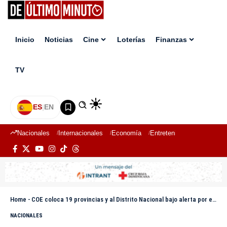
Inicio
Noticias
Cine
Loterías
Finanzas
TV
ES
|
EN
Nacionales
Internacionales
Economía
Entretenimiento
Deport
Home
-
COE coloca 19 provincias y al Distrito Nacional bajo alerta por efectos de vaguada
NACIONALES