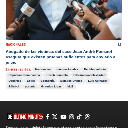
NACIONALES
Abogado de las víctimas del caso Jean André Pumarol
asegura que existen pruebas suficientes para enviarlo a
juicio
Enlaces rápidos:
Nacionales
Internacionales
Deultimominuto
República Dominicana
Entretenimiento
ElPeriódicodelaVerdad
Deportes
Estilo
Economía
Estados Unidos
Luis Abinader
Béisbol
portada
Grandes Ligas
MLB