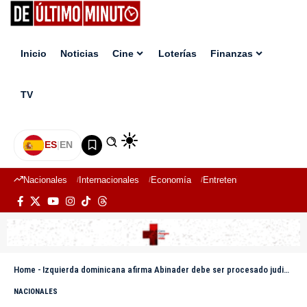
Inicio
Noticias
Cine
Loterías
Finanzas
TV
ES
|
EN
Nacionales
Internacionales
Economía
Entretenimiento
Deport
Home
-
Izquierda dominicana afirma Abinader debe ser procesado judicialmente por «estafa» de Barrick Gold
NACIONALES