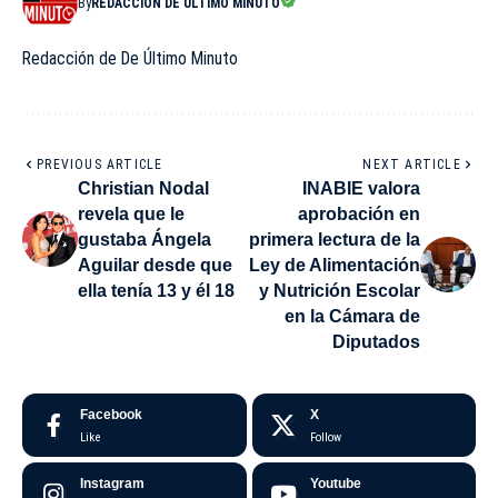
By
REDACCIÓN DE ÚLTIMO MINUTO
Redacción de De Último Minuto
PREVIOUS ARTICLE
NEXT ARTICLE
Christian Nodal
INABIE valora
revela que le
aprobación en
gustaba Ángela
primera lectura de la
Aguilar desde que
Ley de Alimentación
ella tenía 13 y él 18
y Nutrición Escolar
en la Cámara de
Diputados
Facebook
X
Like
Follow
Instagram
Youtube