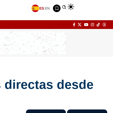
ES
|
EN
 directas desde