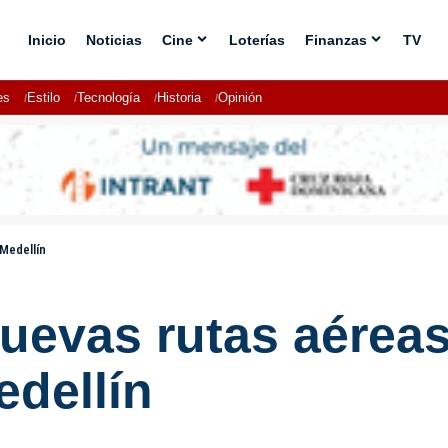
Inicio
Noticias
Cine
Loterías
Finanzas
TV
es
Estilo
Tecnología
Historia
Opinión
 Medellín
uevas rutas aéreas
edellín